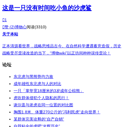
这是一只没有时间吃小鱼的沙虎鲨

1

赞 (
2
)
博物心
阅读(3310)
关于本站
正本清源看世界，战略思维品古今。在自然科学遭遇蓄意造假，历史
战略受尽歪读改造的当下，“博物wiki”以正坊间种种误传歪论！
论坛
东北虎与黑熊势均力敌
成年雄性东北虎与人的对比
一只「掌垫宽18厘米的3岁成年公棕熊」
虎吹群体侵犯个人隐私的恶行！
谢尔盖与老虎在同一位置的对比图
胸围1.8米、体重270公斤的“冯利民虎”走向世界！
某群体完美诠释的“自产自销”
自我贴金的虎吧“光辉历史”