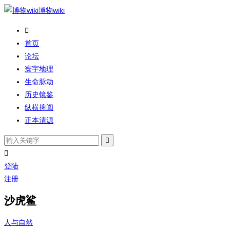
博物wiki

首页
论坛
寰宇地理
生命脉动
历史镜鉴
纵横捭阖
正本清源


登陆
注册
沙虎鲨
人与自然