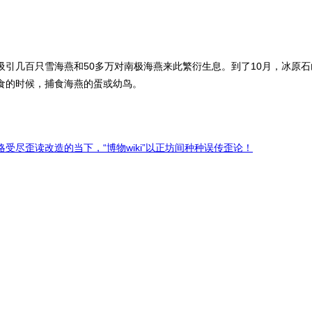
引几百只雪海燕和50多万对南极海燕来此繁衍生息。到了10月，冰原
食的时候，捕食海燕的蛋或幼鸟。
尽歪读改造的当下，“博物wiki”以正坊间种种误传歪论！