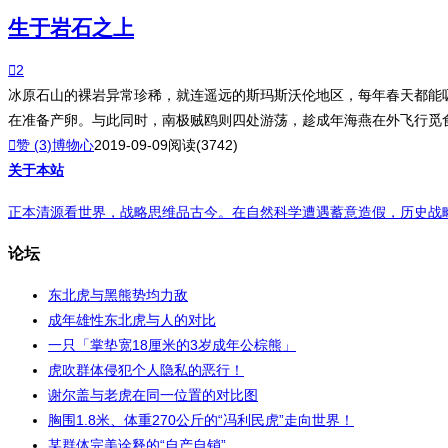
生于岩石之上

2
冰原石山的裸岩异常珍稀，就连遥远的斯玛斯沃伦地区，每年春天都能吸
在准备产卵。与此同时，南极贼鸥则四处游荡，趁成年海燕在外飞行觅

赞 (
3
)
博物心
2019-09-09
阅读(3742)
关于本站
正本清源看世界，战略思维品古今。在自然科学遭遇蓄意造假，历史战略受
论坛
东北虎与黑熊势均力敌
成年雄性东北虎与人的对比
一只「掌垫宽18厘米的3岁成年公棕熊」
虎吹群体侵犯个人隐私的恶行！
谢尔盖与老虎在同一位置的对比图
胸围1.8米、体重270公斤的“冯利民虎”走向世界！
某群体完美诠释的“自产自销”