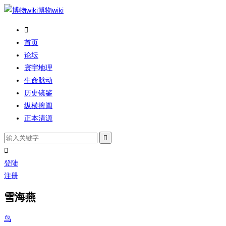
博物wiki

首页
论坛
寰宇地理
生命脉动
历史镜鉴
纵横捭阖
正本清源


登陆
注册
雪海燕
鸟