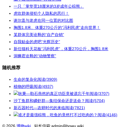
一只「掌垫宽18厘米的3岁成年公棕熊」
虎吹群体侵犯个人隐私的恶行！
谢尔盖与老虎在同一位置的对比图
胸围1.8米、体重270公斤的“冯利民虎”走向世界！
某群体完美诠释的“自产自销”
自我贴金的虎吧“光辉历史”
新任猫科天花板“冯利民虎”，体重270公斤，胸围1.8米
洞狮君诠释的“动物警察”
随机推荐
生命的复杂化
阅读(3909)
植物的呼吸
阅读(4937)
耿秉—勒石燕然的真正功臣竟被遗忘千年
阅读(3707)
沙丁鱼群和磷虾群—集结保命还是送命？
阅读(5704)
新石器时代—农耕时代的来临
阅读(7821)
谁才是最强棕熊，吃鱼的竟然打不过吃肉的？
阅读(4146)
© 2026
博物wiki
站长信箱:admin@bowu.wiki