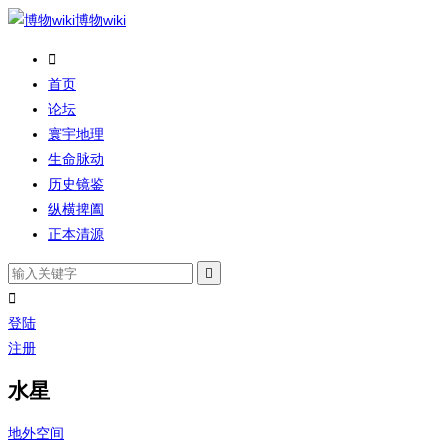
博物wiki

首页
论坛
寰宇地理
生命脉动
历史镜鉴
纵横捭阖
正本清源


登陆
注册
水星
地外空间