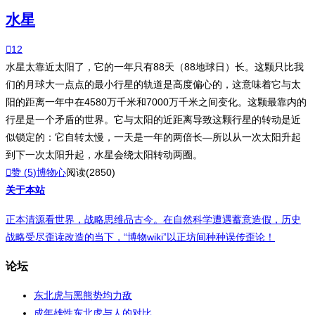
水星

12
水星太靠近太阳了，它的一年只有88天（88地球日）长。这颗只比我
们的月球大一点点的最小行星的轨道是高度偏心的，这意味着它与太
阳的距离一年中在4580万千米和7000万千米之间变化。这颗最靠内的
行星是一个矛盾的世界。它与太阳的近距离导致这颗行星的转动是近
似锁定的：它自转太慢，一天是一年的两倍长—所以从一次太阳升起
到下一次太阳升起，水星会绕太阳转动两圈。

赞 (
5
)
博物心
阅读(2850)
关于本站
正本清源看世界，战略思维品古今。在自然科学遭遇蓄意造假，历史
战略受尽歪读改造的当下，“博物wiki”以正坊间种种误传歪论！
论坛
东北虎与黑熊势均力敌
成年雄性东北虎与人的对比