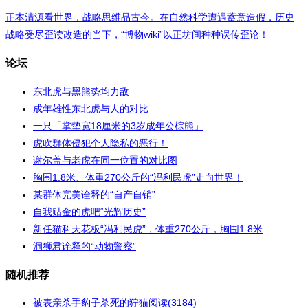
正本清源看世界，战略思维品古今。在自然科学遭遇蓄意造假，历史
战略受尽歪读改造的当下，“博物wiki”以正坊间种种误传歪论！
论坛
东北虎与黑熊势均力敌
成年雄性东北虎与人的对比
一只「掌垫宽18厘米的3岁成年公棕熊」
虎吹群体侵犯个人隐私的恶行！
谢尔盖与老虎在同一位置的对比图
胸围1.8米、体重270公斤的“冯利民虎”走向世界！
某群体完美诠释的“自产自销”
自我贴金的虎吧“光辉历史”
新任猫科天花板“冯利民虎”，体重270公斤，胸围1.8米
洞狮君诠释的“动物警察”
随机推荐
被表亲杀手豹子杀死的狞猫
阅读(3184)