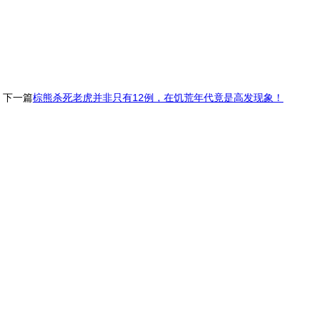
下一篇
棕熊杀死老虎并非只有12例，在饥荒年代竟是高发现象！