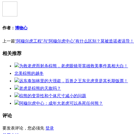
作者：
博物心
上一篇
“阿穆尔虎工程”与“阿穆尔虎中心”有什么区别？莫被造谣者误导！
相关推荐
为救老虎而射杀棕熊，老虎眼镜哥英雄救美事件真相大白！
北美棕熊的越冬
远东泰加林里的大强盗，百兽之王东北虎竟是其长期饭票！
老虎是棕熊的天敌吗？
棕熊的变异性和个体尺寸减小的问题
阿穆尔虎中心：成年大老虎可以杀死任何熊？
评论
要发表评论，您必须先
登录