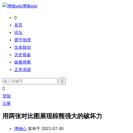
博物wiki

首页
论坛
寰宇地理
生命脉动
历史镜鉴
纵横捭阖
正本清源


登陆
注册
用两张对比图展现棕熊强大的破坏力
博物心
发布于 2021-07-30