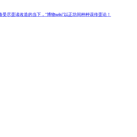
尽歪读改造的当下，“博物wiki”以正坊间种种误传歪论！