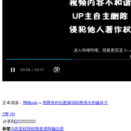
正本清源：
博物wiki
»
用两张对比图展现棕熊强大的破坏力

赞 (
8
)
分享到









标签
乌苏里棕熊
棕熊
老虎
阿穆尔虎