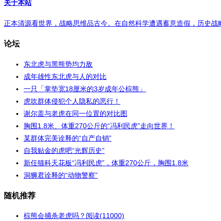
关于本站
正本清源看世界，战略思维品古今。在自然科学遭遇蓄意造假，历史战略受
论坛
东北虎与黑熊势均力敌
成年雄性东北虎与人的对比
一只「掌垫宽18厘米的3岁成年公棕熊」
虎吹群体侵犯个人隐私的恶行！
谢尔盖与老虎在同一位置的对比图
胸围1.8米、体重270公斤的“冯利民虎”走向世界！
某群体完美诠释的“自产自销”
自我贴金的虎吧“光辉历史”
新任猫科天花板“冯利民虎”，体重270公斤，胸围1.8米
洞狮君诠释的“动物警察”
随机推荐
棕熊会捕杀老虎吗？
阅读(11000)