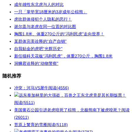
成年雄性东北虎与人的对比
一只「掌垫宽18厘米的3岁成年公棕熊」
虎吹群体侵犯个人隐私的恶行！
谢尔盖与老虎在同一位置的对比图
胸围1.8米、体重270公斤的“冯利民虎”走向世界！
某群体完美诠释的“自产自销”
自我贴金的虎吧“光辉历史”
新任猫科天花板“冯利民虎”，体重270公斤，胸围1.8米
洞狮君诠释的“动物警察”
随机推荐
冲突：河马VS犀牛
阅读(4556)
远东泰加林里的大强盗，百兽之王东北虎竟是其长期饭票！
阅读(5511)
美国黄石公园引进老虎咬死了棕熊，北极熊南下被虎咬死？
阅读
(26011)
苔原上繁育的雪雁
阅读(5118)