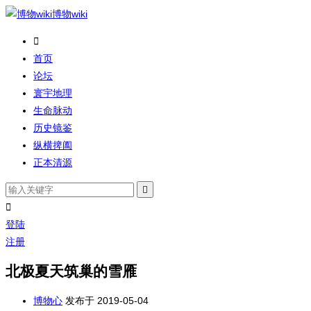
博物wiki

首页
论坛
寰宇地理
生命脉动
历史镜鉴
纵横捭阖
正本清源


登陆
注册
北极夏天筑巢的雪雁
博物心
发布于 2019-05-04