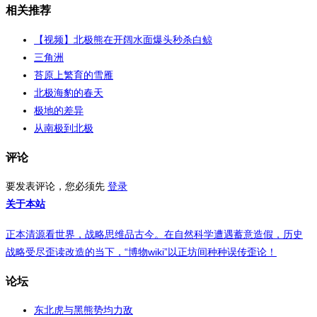
相关推荐
【视频】北极熊在开阔水面爆头秒杀白鲸
三角洲
苔原上繁育的雪雁
北极海豹的春天
极地的差异
从南极到北极
评论
要发表评论，您必须先
登录
关于本站
正本清源看世界，战略思维品古今。在自然科学遭遇蓄意造假，历史
战略受尽歪读改造的当下，“博物wiki”以正坊间种种误传歪论！
论坛
东北虎与黑熊势均力敌