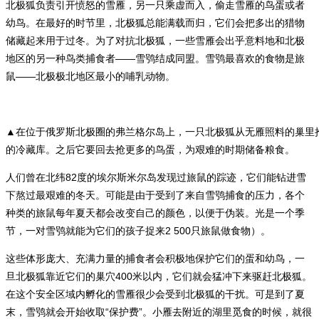
北极狐负责引开愤怒的雪雁，另一只乘虚而入，偷走雪雁的鸟蛋或者
幼鸟。在最好的时节里，北极狐总能满载而归，它们会把多出的猎物
储藏起来用于过冬。为了对抗北极狐，一些雪雁会出乎意料地和北极
地区的另一种鸟类捕食者——雪鸮结成同盟。雪鸮最喜欢的食物是旅
鼠——北极极北地区最小的哺乳动物。
▲在位于俄罗斯北极圈的弗兰格尔岛上，一只北极狐从无雁照料的巢里
的冷藏库。之后它要回去抢更多的鸟蛋，为艰难的时期储备粮食。
人们曾在北纬82度的埃尔斯米尔岛发现过旅鼠的踪迹，它们能钻进雪
下熬过最艰难的冬天。可能是由于受到了来自雪鸮捕食的压力，各个
种类的旅鼠每年夏天都会改变自己的颜色，以便于伪装。光是一个季
节，一对雪鸮就能为它们的孩子捉来2 500只旅鼠做食物）。
这些体形庞大、充满力量的捕食者会积极地保护它们的蛋和幼鸟，一
旦北极狐靠近它们的巢穴400米以内，它们就会猛冲下来驱赶北极狐。
在这个安全区域内孵化的雪雁很少会受到北极狐的干扰。可是到了夏
末，雪鸮就会开始收取“保护费”。小雁去附近的湖里觅食的时候，就很