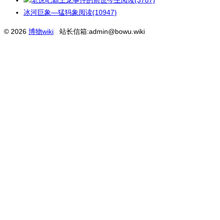
老虎吧霸王龙事件的前世今生
阅读(3787)
冰河巨象—猛犸象
阅读(10947)
© 2026
博物wiki
站长信箱:admin@bowu.wiki