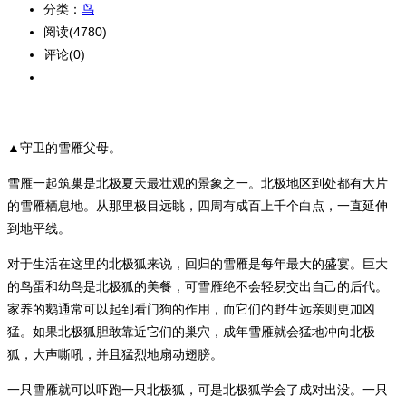
分类：
鸟
阅读(4780)
评论(0)
▲守卫的雪雁父母。
雪雁一起筑巢是北极夏天最壮观的景象之一。北极地区到处都有大片
的雪雁栖息地。从那里极目远眺，四周有成百上千个白点，一直延伸
到地平线。
对于生活在这里的北极狐来说，回归的雪雁是每年最大的盛宴。巨大
的鸟蛋和幼鸟是北极狐的美餐，可雪雁绝不会轻易交出自己的后代。
家养的鹅通常可以起到看门狗的作用，而它们的野生远亲则更加凶
猛。如果北极狐胆敢靠近它们的巢穴，成年雪雁就会猛地冲向北极
狐，大声嘶吼，并且猛烈地扇动翅膀。
一只雪雁就可以吓跑一只北极狐，可是北极狐学会了成对出没。一只