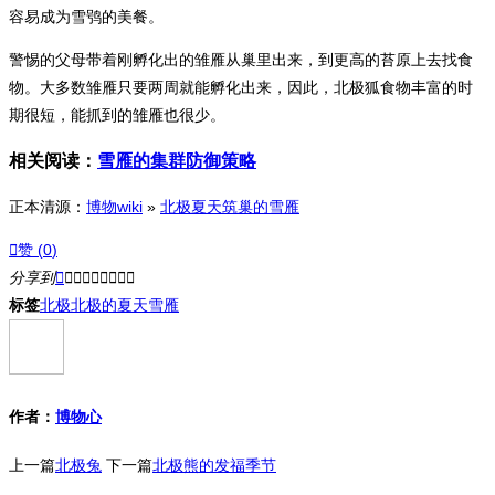
容易成为雪鸮的美餐。
警惕的父母带着刚孵化出的雏雁从巢里出来，到更高的苔原上去找食
物。大多数雏雁只要两周就能孵化出来，因此，北极狐食物丰富的时
期很短，能抓到的雏雁也很少。
相关阅读：
雪雁的集群防御策略
正本清源：
博物wiki
»
北极夏天筑巢的雪雁

赞 (
0
)
分享到









标签
北极
北极的夏天
雪雁
作者：
博物心
上一篇
北极兔
下一篇
北极熊的发福季节