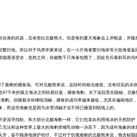
有自身的武器，且体形比北极熊大。但是每到夏天海象会上岸蜕皮，并随
回繁衍地。所以对于鸟类学家来说，在一小片海雀繁衍地坐等大批海雀返
那烟逐渐变浓，忽然之间，你被数千只海雀包围了，四处充斥着刺耳的鸟
到了最棒的捕食场。可对北极熊来说，这段时间相当难熬。没有结实的冰
边97千米的孤立海冰之间轻易往返，捕食海豹。水下追踪贵在隐秘。北极
次海豹。但随着冰块继续消融，捕食的成功率越来越低，尤其在偏南地区
象，而这些海象也是因为冰雪消融才迫不得已撤退到陆地上的。
开淤泥寻找蛤。和大部分北极海豹一样，它们也喜欢利用海冰的天然防护
无法和这种世界上最大的海豹类哺乳动物一决高下，因为成年海象的体重
尖牙，奋不顾身地保护幼仔。不过对于饥饿难耐的北极熊来说，饱含鲸脂