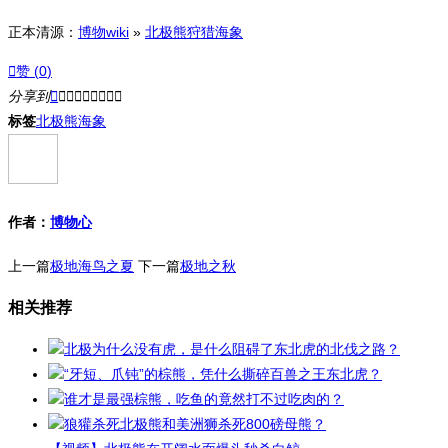
正本清源：
博物wiki
»
北极熊狩猎海象

赞 (
0
)
分享到









标签
北极熊
海象
作者：
博物心
上一篇
极地海鸟之夏
下一篇
极地之秋
相关推荐
北极为什么没有虎，是什么阻碍了东北虎的北伐之路？
“牙短、爪钝”的棕熊，凭什么撕碎百兽之王东北虎？
谁才是最强棕熊，吃鱼的竟然打不过吃肉的？
狼獾杀死北极熊和美洲狮杀死800磅母熊？