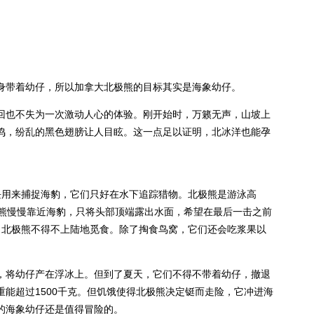
身带着幼仔，所以加拿大北极熊的目标其实是海象幼仔。
回也不失为一次激动人心的体验。刚开始时，万籁无声，山坡上
鸣，纷乱的黑色翅膀让人目眩。这一点足以证明，北冰洋也能孕
块用来捕捉海豹，它们只好在水下追踪猎物。北极熊是游泳高
熊慢慢靠近海豹，只将头部顶端露出水面，希望在最后一击之前
，北极熊不得不上陆地觅食。除了掏食鸟窝，它们还会吃浆果以
，将幼仔产在浮冰上。但到了夏天，它们不得不带着幼仔，撤退
能超过1500千克。但饥饿使得北极熊决定铤而走险，它冲进海
的海象幼仔还是值得冒险的。