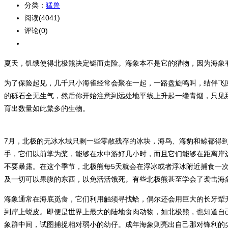
分类：
猛兽
阅读(4041)
评论(0)
夏天，饥饿使得北极熊决定铤而走险。海象本不是它的猎物，因为海象
为了保险起见，几千只小海雀经常会聚在一起，一路盘旋鸣叫，结伴飞
的砾石全无生气，然后你开始注意到远处地平线上升起一缕青烟，只见
育出数量如此繁多的生物。
7月，北极的无冰水域只剩一些零散残存的冰块，海鸟、海豹和鲸都得
手，它们以前掌为桨，能够在水中游好几小时，而且它们能够在距离岸
不要暴露。在这个季节，北极熊每5天就会在浮冰或者浮冰附近捕食一
及一切可以果腹的东西，以免活活饿死。有些北极熊甚至学会了袭击海
海象通常在海底觅食，它们利用触须寻找蛤，偶尔还会用巨大的长牙犁
到岸上蜕皮。即便是世界上最大的陆地食肉动物，如北极熊，也知道自己
象群中间，试图捕捉相对弱小的幼仔。成年海象则亮出自己那对锋利的