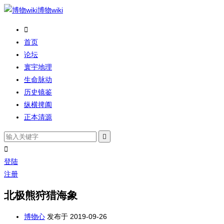
博物wiki

首页
论坛
寰宇地理
生命脉动
历史镜鉴
纵横捭阖
正本清源


登陆
注册
北极熊狩猎海象
博物心
发布于 2019-09-26