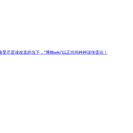
尽歪读改造的当下，“博物wiki”以正坊间种种误传歪论！