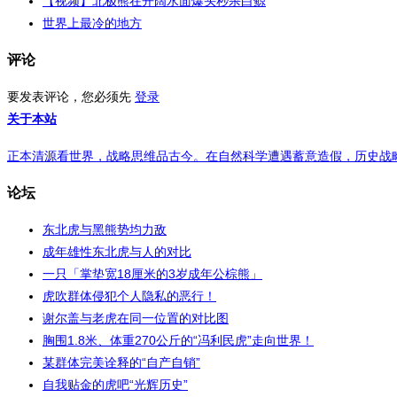
【视频】北极熊在开阔水面爆头秒杀白鲸
世界上最冷的地方
评论
要发表评论，您必须先
登录
关于本站
正本清源看世界，战略思维品古今。在自然科学遭遇蓄意造假，历史战略受
论坛
东北虎与黑熊势均力敌
成年雄性东北虎与人的对比
一只「掌垫宽18厘米的3岁成年公棕熊」
虎吹群体侵犯个人隐私的恶行！
谢尔盖与老虎在同一位置的对比图
胸围1.8米、体重270公斤的“冯利民虎”走向世界！
某群体完美诠释的“自产自销”
自我贴金的虎吧“光辉历史”