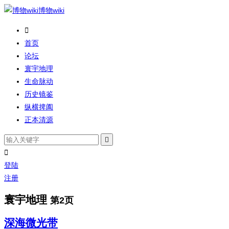
博物wiki

首页
论坛
寰宇地理
生命脉动
历史镜鉴
纵横捭阖
正本清源


登陆
注册
寰宇地理
第2页
深海微光带