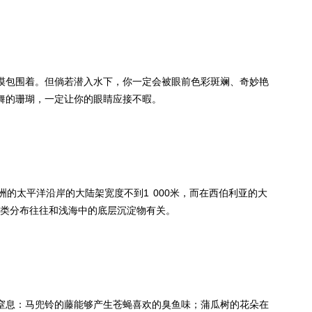
漠包围着。但倘若潜入水下，你一定会被眼前色彩斑斓、奇妙艳
舞的珊瑚，一定让你的眼睛应接不暇。
的太平洋沿岸的大陆架宽度不到1 000米，而在西伯利亚的大
种类分布往往和浅海中的底层沉淀物有关。
窒息：马兜铃的藤能够产生苍蝇喜欢的臭鱼味；蒲瓜树的花朵在