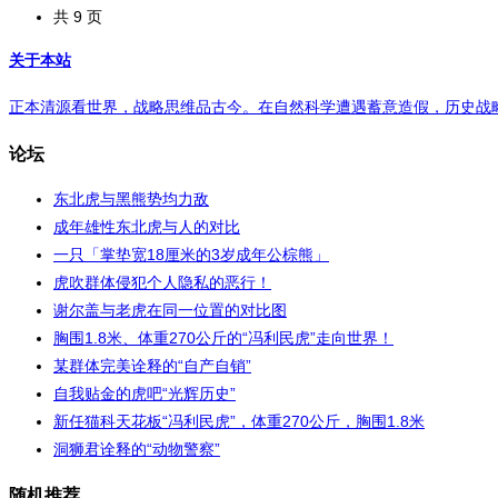
共 9 页
关于本站
正本清源看世界，战略思维品古今。在自然科学遭遇蓄意造假，历史战略受
论坛
东北虎与黑熊势均力敌
成年雄性东北虎与人的对比
一只「掌垫宽18厘米的3岁成年公棕熊」
虎吹群体侵犯个人隐私的恶行！
谢尔盖与老虎在同一位置的对比图
胸围1.8米、体重270公斤的“冯利民虎”走向世界！
某群体完美诠释的“自产自销”
自我贴金的虎吧“光辉历史”
新任猫科天花板“冯利民虎”，体重270公斤，胸围1.8米
洞狮君诠释的“动物警察”
随机推荐