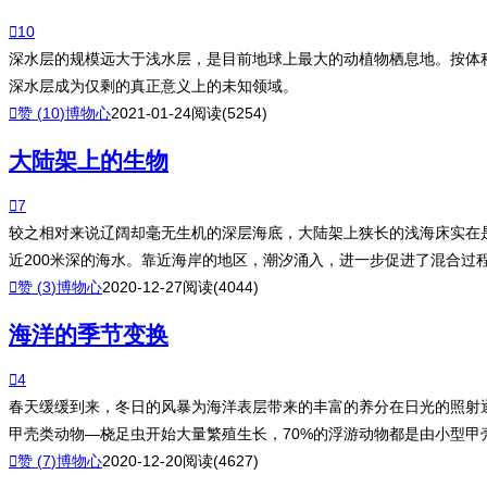

10
深水层的规模远大于浅水层，是目前地球上最大的动植物栖息地。按体积
深水层成为仅剩的真正意义上的未知领域。

赞 (
10
)
博物心
2021-01-24
阅读(5254)
大陆架上的生物

7
较之相对来说辽阔却毫无生机的深层海底，大陆架上狭长的浅海床实在
近200米深的海水。靠近海岸的地区，潮汐涌入，进一步促进了混合过

赞 (
3
)
博物心
2020-12-27
阅读(4044)
海洋的季节变换

4
春天缓缓到来，冬日的风暴为海洋表层带来的丰富的养分在日光的照射
甲壳类动物—桡足虫开始大量繁殖生长，70%的浮游动物都是由小型

赞 (
7
)
博物心
2020-12-20
阅读(4627)