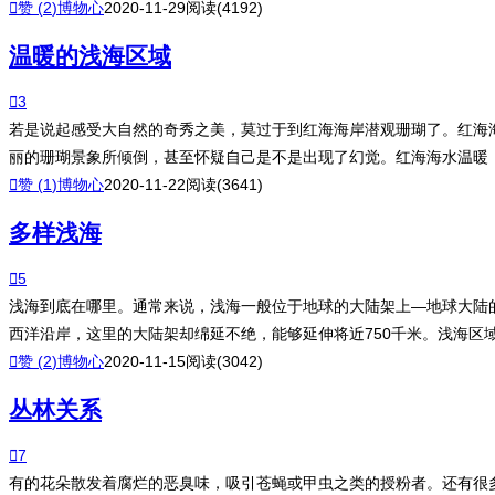

赞 (
2
)
博物心
2020-11-29
阅读(4192)
温暖的浅海区域

3
若是说起感受大自然的奇秀之美，莫过于到红海海岸潜观珊瑚了。红海
丽的珊瑚景象所倾倒，甚至怀疑自己是不是出现了幻觉。红海海水温暖

赞 (
1
)
博物心
2020-11-22
阅读(3641)
多样浅海

5
浅海到底在哪里。通常来说，浅海一般位于地球的大陆架上—地球大陆的
西洋沿岸，这里的大陆架却绵延不绝，能够延伸将近750千米。浅海区

赞 (
2
)
博物心
2020-11-15
阅读(3042)
丛林关系

7
有的花朵散发着腐烂的恶臭味，吸引苍蝇或甲虫之类的授粉者。还有很