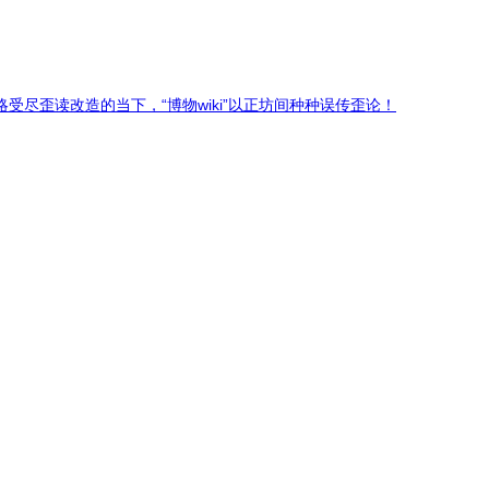
尽歪读改造的当下，“博物wiki”以正坊间种种误传歪论！