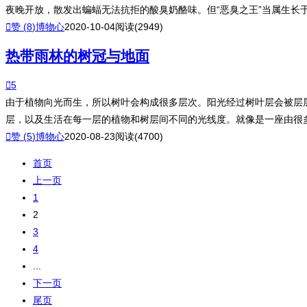
夜晚开放，散发出蝙蝠无法抗拒的酸臭奶酪味。但“恶臭之王”当属生长于

赞 (
8
)
博物心
2020-10-04
阅读(2949)
热带雨林的树冠与地面

5
由于植物向光而生，所以树叶会构成很多层次。阳光经过树叶层会被层
层，以及生活在每一层的植物和树层间不同的光线度。就像是一座由很

赞 (
5
)
博物心
2020-08-23
阅读(4700)
首页
上一页
1
2
3
4
...
下一页
尾页