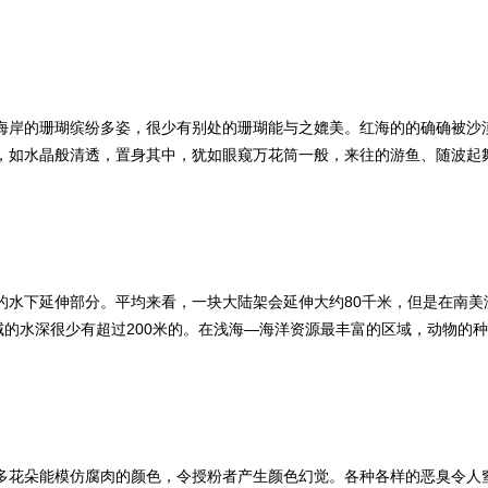
海岸的珊瑚缤纷多姿，很少有别处的珊瑚能与之媲美。红海的的确确被沙
，如水晶般清透，置身其中，犹如眼窥万花筒一般，来往的游鱼、随波起
水下延伸部分。平均来看，一块大陆架会延伸大约80千米，但是在南美洲
域的水深很少有超过200米的。在浅海—海洋资源最丰富的区域，动物的
多花朵能模仿腐肉的颜色，令授粉者产生颜色幻觉。各种各样的恶臭令人