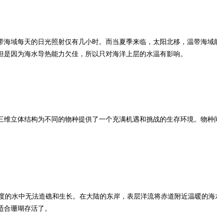
带海域每天的日光照射仅有几小时。而当夏季来临，太阳北移，温带海域能
但是因为海水导热能力欠佳，所以只对海洋上层的水温有影响。
三维立体结构为不同的物种提供了一个充满机遇和挑战的生存环境。物种
氏度的水中无法造礁和生长。在大陆的东岸，表层洋流将赤道附近温暖的海
适合珊瑚存活了。