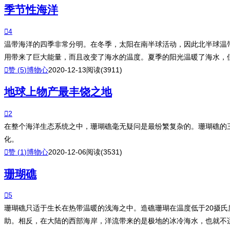
季节性海洋

4
温带海洋的四季非常分明。在冬季，太阳在南半球活动，因此北半球温
用带来了巨大能量，而且改变了海水的温度。夏季的阳光温暖了海水，

赞 (
5
)
博物心
2020-12-13
阅读(3911)
地球上物产最丰饶之地

2
在整个海洋生态系统之中，珊瑚礁毫无疑问是最纷繁复杂的。珊瑚礁的
化。

赞 (
1
)
博物心
2020-12-06
阅读(3531)
珊瑚礁

5
珊瑚礁只适于生长在热带温暖的浅海之中。造礁珊瑚在温度低于20摄
助。相反，在大陆的西部海岸，洋流带来的是极地的冰冷海水，也就不